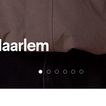
lly + Dawn Land
aat