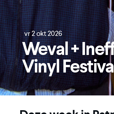
vr 7 
em
Bo
Ca