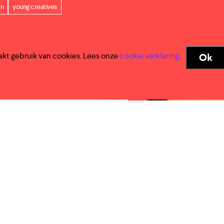
en
young creatives
akt gebruik van cookies. Lees onze
cookie verklaring
.
Ok