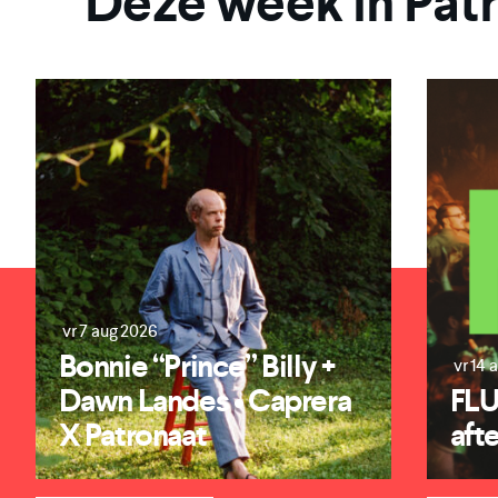
Deze week in Pat
vr 7 aug 2026
Bonnie “Prince” Billy +
vr 14 
Dawn Landes • Caprera
FLU
X Patronaat
afte