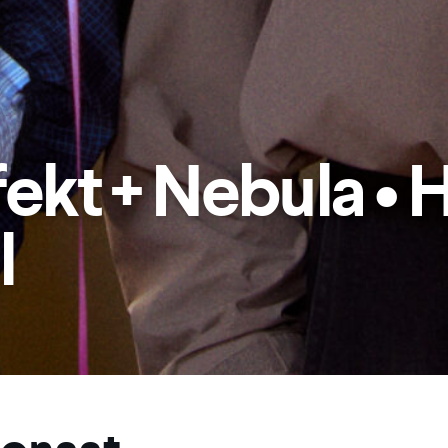
aug 2026
nnie “Prince” Bi
prera X Patron