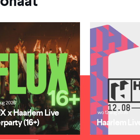
ronaat
aug 2026
X x Haarlem Live
wo 12 aug 2026
rparty (16+)
Haarlem Liv