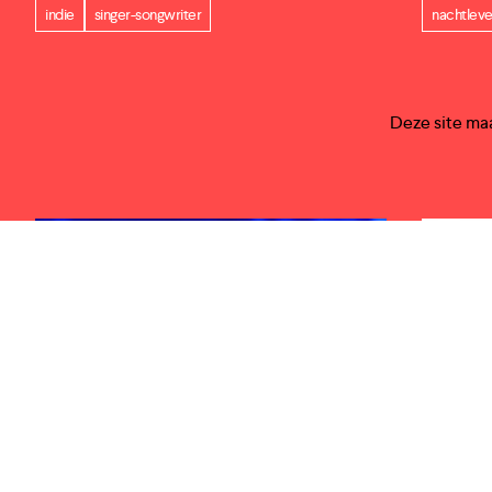
indie
singer-songwriter
nachtlev
Laatste kaarten
Deze site ma