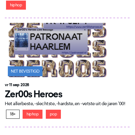
hiphop
NET BEVESTIGD
vr 11 sep 2026
Zer00s Heroes
Het allerbeste, -slechtste, -hardste, en -vetste uit de jaren ’00!
18+
hiphop
pop