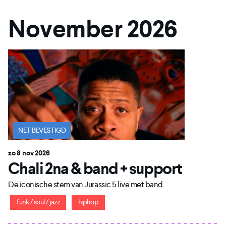
November 2026
NET BEVESTIGD
zo 8 nov 2026
Chali 2na & band + support
De iconische stem van Jurassic 5 live met band.
funk / soul / jazz
hiphop