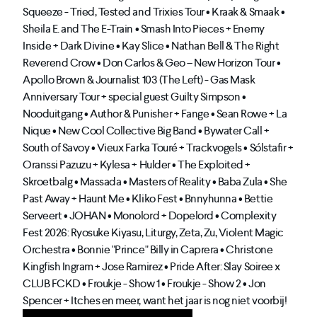
Squeeze - Tried, Tested and Trixies Tour • Kraak & Smaak •
Sheila E. and The E-Train • Smash Into Pieces + Enemy
Inside + Dark Divine • Kay Slice • Nathan Bell & The Right
Reverend Crow • Don Carlos & Geo – New Horizon Tour •
Apollo Brown & Journalist 103 (The Left) - Gas Mask
Anniversary Tour + special guest Guilty Simpson •
Nooduitgang • Author & Punisher + Fange • Sean Rowe + La
Nique • New Cool Collective Big Band • Bywater Call +
South of Savoy • Vieux Farka Touré + Trackvogels • Sólstafir +
Oranssi Pazuzu + Kylesa + Hulder • The Exploited +
Skroetbalg • Massada • Masters of Reality • Baba Zula • She
Past Away + Haunt Me • Kliko Fest • Bnnyhunna • Bettie
Serveert • JOHAN • Monolord + Dopelord • Complexity
Fest 2026: Ryosuke Kiyasu, Liturgy, Zeta, Zu, Violent Magic
Orchestra • Bonnie "Prince" Billy in Caprera • Christone
Kingfish Ingram + Jose Ramirez • Pride After: Slay Soiree x
CLUB FCKD • Froukje - Show 1 • Froukje - Show 2 • Jon
Spencer + Itches en meer, want het jaar is nog niet voorbij!