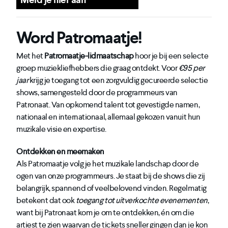
Word Patromaatje!
Met het
Patromaatje-lidmaatschap
hoor je bij een selecte
groep muziekliefhebbers die graag ontdekt. Voor
€95 per
jaar
krijg je toegang tot een zorgvuldig gecureerde selectie
shows, samengesteld door de programmeurs van
Patronaat. Van opkomend talent tot gevestigde namen,
nationaal en internationaal, allemaal gekozen vanuit hun
muzikale visie en expertise.
Ontdekken en meemaken
Als Patromaatje volg je het muzikale landschap door de
ogen van onze programmeurs. Je staat bij de shows die zij
belangrijk, spannend of veelbelovend vinden. Regelmatig
betekent dat ook
toegang tot uitverkochte evenementen
,
want bij Patronaat kom je om te ontdekken, én om die
artiest te zien waarvan de tickets sneller gingen dan je kon