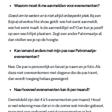
Waarom moet ik me aanmelden voor evenementen?
Goed om te weten: er is niet altijd onbeperkt plek.
Bij een
(bijna) uitverkochte show geldt: wie het eerst aanmeldt,
wie het eerst maalt. Is de aanmeldlijst vol? Dan kun je jezelf
op een wachtlijst plaatsen. Zegt een ander Patromaatje af,
dan stellen we je op de hoogte.
Kan iemand anders met mijn pas naar Patromaatje-
evenementen?
Nee. De pas is persoonlijk en bevat je naam en je foto. Als
deze niet overeenkomen met degene die de pas toont,
dan wordt toegang helaas geweigerd.
Naar hoeveel evenementen kan ik per maand?
Gemiddeld zijn dat 4 à 5 evenementen per maand. Houd
er wel rekening mee dat er in de zomer wat minder gebeurt,
maar met een verhoogd aantal evenementen in het