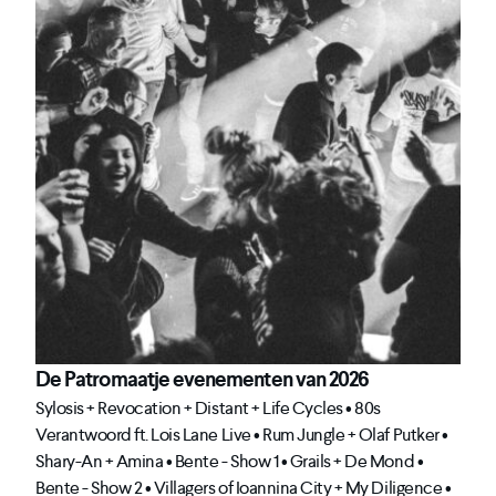
De Patromaatje evenementen van 2026
Sylosis + Revocation + Distant + Life Cycles • 80s
Verantwoord ft. Lois Lane Live • Rum Jungle + Olaf Putker •
Shary-An + Amina • Bente - Show 1 • Grails + De Mond •
Bente - Show 2 • Villagers of Ioannina City + My Diligence •