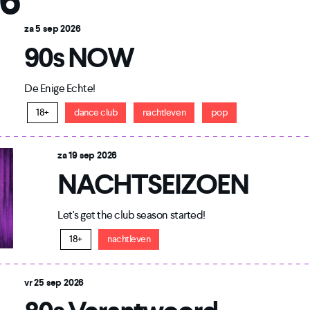
6
za 5 sep 2026
90s NOW
De Enige Echte!
18+
dance club
nachtleven
pop
za 19 sep 2026
NACHTSEIZOEN
Let's get the club season started!
18+
nachtleven
vr 25 sep 2026