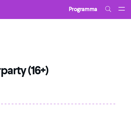
Programma
party (16+)