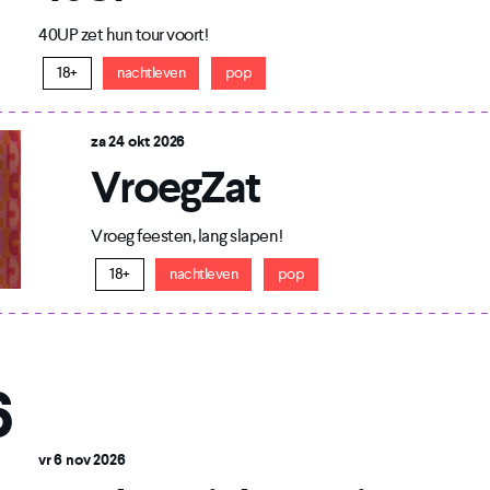
40UP zet hun tour voort!
18+
nachtleven
pop
za 24 okt 2026
VroegZat
Vroeg feesten, lang slapen!
18+
nachtleven
pop
6
vr 6 nov 2026