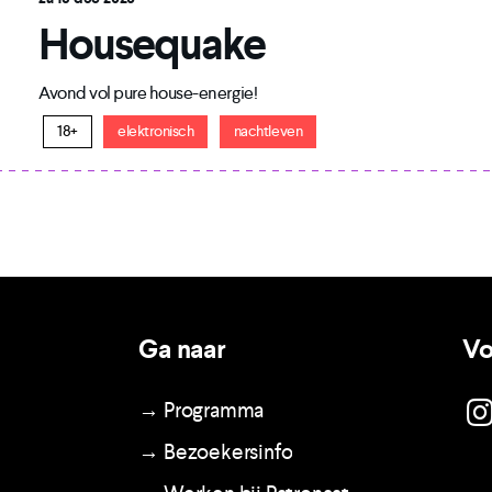
Housequake
Avond vol pure house-energie!
18+
elektronisch
nachtleven
Ga naar
Vo
→ Programma
→ Bezoekersinfo