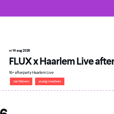
vr 14 aug 2026
FLUX x Haarlem Live after
16+ afterparty Haarlem Live
nachtleven
young creatives