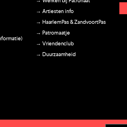
→ Werken bij Patronaat
→ Artiesten info
→ HaarlemPas & ZandvoortPas
→ Patromaatje
nformatie)
→ Vriendenclub
→ Duurzaamheid