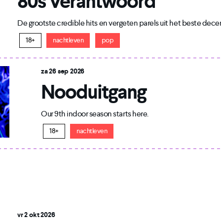
80s Verantwoord
De grootste credible hits en vergeten parels uit het beste dec
18+
nachtleven
pop
za 26 sep 2026
Nooduitgang
Our 9th indoor season starts here.
18+
nachtleven
vr 2 okt 2026