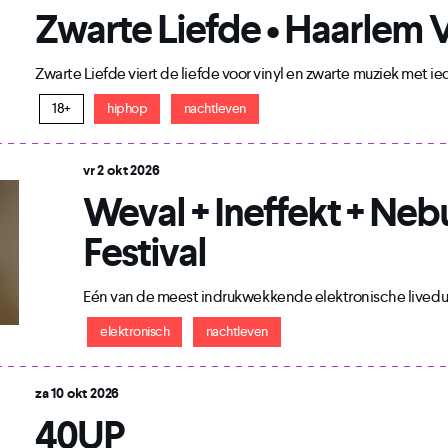
Zwarte Liefde • Haarlem V
Zwarte Liefde viert de liefde voor vinyl en zwarte muziek met i
18+
hiphop
nachtleven
vr 2 okt 2026
Weval + Ineffekt + Neb
Festival
Eén van de meest indrukwekkende elektronische liveduo
elektronisch
nachtleven
za 10 okt 2026
40UP