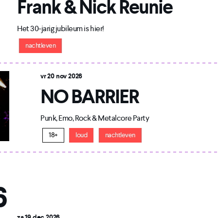
Frank & Nick Reunie
Het 30-jarig jubileum is hier!
nachtleven
vr 20 nov 2026
NO BARRIER
Punk, Emo, Rock & Metalcore Party
18+
loud
nachtleven
6
za 19 dec 2026