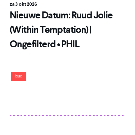
za 3 okt 2026
Nieuwe Datum: Ruud Jolie
(Within Temptation) |
Ongefilterd • PHIL
Within Temptation-gitarist openhartig, boeiend en
droogkomisch
loud