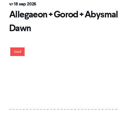
vr 18 sep 2026
Allegaeon + Gorod + Abysmal
Dawn
Een avond waar finesse en brute kracht frontaal botsen
loud