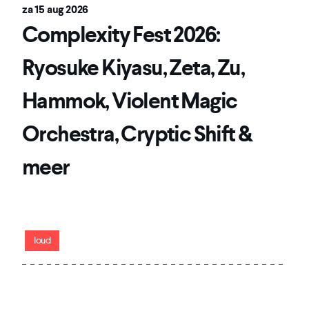
za 15 aug 2026
Complexity Fest 2026:
Ryosuke Kiyasu, Zeta, Zu,
Hammok, Violent Magic
Orchestra, Cryptic Shift &
meer
Patronaat's festival voor avontuurlijke en
grensverleggende muziek met een zware ondertoon
loud