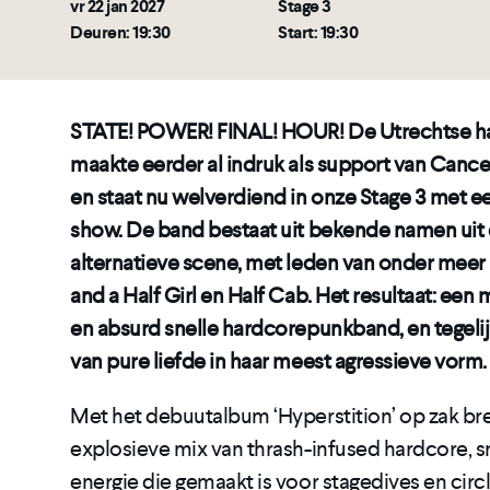
vr 22 jan 2027
Stage 3
Deuren: 19:30
Start: 19:30
STATE! POWER! FINAL! HOUR! De Utrechtse 
maakte eerder al indruk als support van Cancer
en staat nu welverdiend in onze Stage 3 met e
show. De band bestaat uit bekende namen uit
alternatieve scene, met leden van onder mee
and a Half Girl en Half Cab. Het resultaat: ee
en absurd snelle hardcorepunkband, en tegelij
van pure liefde in haar meest agressieve vorm.
Met het debuutalbum ‘Hyperstition’ op zak br
explosieve mix van thrash-infused hardcore, s
energie die gemaakt is voor stagedives en circl