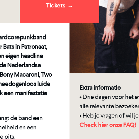
Tickets
→
hardcorepunkband
 Bats in Patronaat,
en eigen headline
 de Nederlandse
r Bony Macaroni, Two
n meedogenloos luide
Extra informatie
k een manifestatie
• Drie dagen voor het
alle relevante bezoeker
• Heb je vragen of wil 
engt de band een
Check hier onze FAQ!
nelheid en een
e pits.