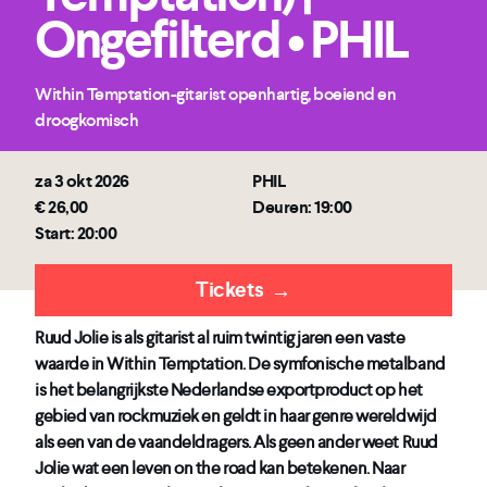
Ongefilterd • PHIL
Within Temptation-gitarist openhartig, boeiend en
droogkomisch
za 3 okt 2026
PHIL
€ 26,00
Deuren: 19:00
Start: 20:00
Tickets
→
Ruud Jolie is als gitarist al ruim twintig jaren een vaste
waarde in Within Temptation. De symfonische metalband
is het belangrijkste Nederlandse exportproduct op het
gebied van rockmuziek en geldt in haar genre wereldwijd
als een van de vaandeldragers. Als geen ander weet Ruud
Jolie wat een leven on the road kan betekenen. Naar