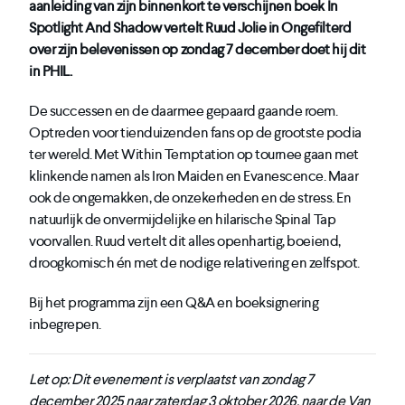
aanleiding van zijn binnenkort te verschijnen boek In
Spotlight And Shadow vertelt Ruud Jolie in Ongefilterd
over zijn belevenissen op zondag 7 december doet hij dit
in PHIL.
De successen en de daarmee gepaard gaande roem.
Optreden voor tienduizenden fans op de grootste podia
ter wereld. Met Within Temptation op tournee gaan met
klinkende namen als Iron Maiden en Evanescence. Maar
ook de ongemakken, de onzekerheden en de stress. En
natuurlijk de onvermijdelijke en hilarische Spinal Tap
voorvallen. Ruud vertelt dit alles openhartig, boeiend,
droogkomisch én met de nodige relativering en zelfspot.
Bij het programma zijn een Q&A en boeksignering
inbegrepen.
Let op: Dit evenement is verplaatst van zondag 7
december 2025 naar zaterdag 3 oktober 2026, naar de Van