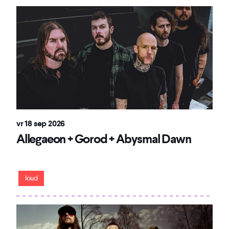
vr 18 sep 2026
Allegaeon + Gorod + Abysmal Dawn
Een avond waar finesse en brute kracht frontaal botsen
loud