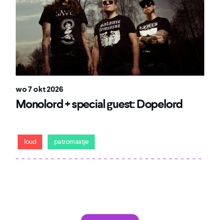
wo 7 okt 2026
Monolord + special guest: Dopelord
Doom zonder omwegen
loud
patromaatje