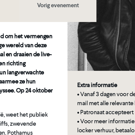
Vorig evenement
nd om het vermengen
ige wereld van deze
l en draaien de live-
n richting
 hun langverwachte
waarmee ze hun
Extra informatie
yssee. Op 24 oktober
• Vanaf 3 dagen voor d
mail met alle relevante
• Patronaat accepteert 
ë, weet het publiek
• Voor meer informatie 
riffs, zwevende
locker verhuur, betaal
nen. Pothamus