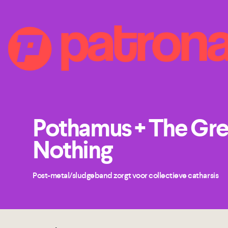
Pothamus + The Gre
Nothing
Post-metal/sludgeband zorgt voor collectieve catharsis