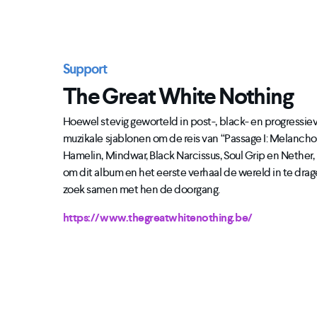
Support
The Great White Nothing
Hoewel stevig geworteld in post-, black- en progressie
muzikale sjablonen om de reis van “Passage I: Melanchol
Hamelin, Mindwar, Black Narcissus, Soul Grip en Nether
om dit album en het eerste verhaal de wereld in te dra
zoek samen met hen de doorgang.
https://www.thegreatwhitenothing.be/