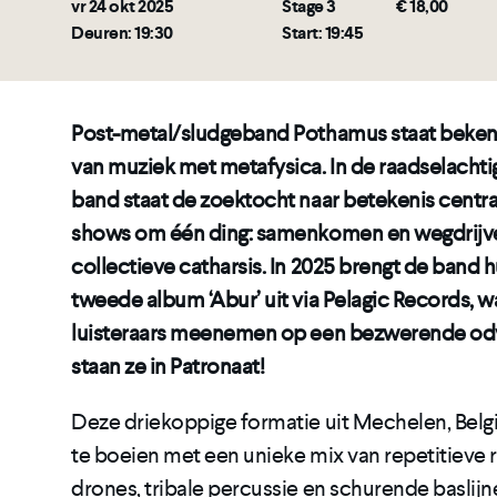
vr 24 okt 2025
Stage 3
€ 18,00
Deuren: 19:30
Start: 19:45
Post-metal/sludgeband Pothamus staat beke
van muziek met metafysica. In de raadselacht
band staat de zoektocht naar betekenis centraa
shows om één ding: samenkomen en wegdrijve
collectieve catharsis. In 2025 brengt de band
tweede album ‘Abur’ uit via Pelagic Records, 
luisteraars meenemen op een bezwerende od
staan ze in Patronaat!
Deze driekoppige formatie uit Mechelen, Belgi
te boeien met een unieke mix van repetitieve 
drones, tribale percussie en schurende baslij