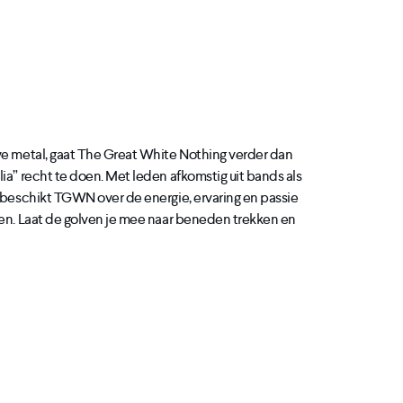
ve metal, gaat The Great White Nothing verder dan
ia” recht te doen. Met leden afkomstig uit bands als
, beschikt TGWN over de energie, ervaring en passie
gen. Laat de golven je mee naar beneden trekken en