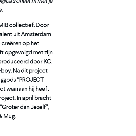
o@patronaat.nl met je
e.
MIB collectief
.
Door
talent uit Amsterdam
e creëren op het
eft opgevolgd met zijn
eproduceerd door KC,
boy. Na dit project
Yunggods “PROJECT
ct waaraan hij heeft
ject. In april bracht
“Groter dan Jezelf”,
& Mug.