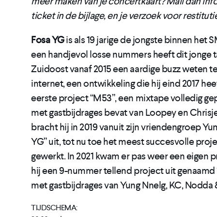
meer maken van je concertkaart? Mail dan inf
ticket in de bijlage, en je verzoek voor restituti
Fosa YG
is als 19 jarige de jongste binnen het S
een handjevol losse nummers heeft dit jonge 
Zuidoost vanaf 2015 een aardige buzz weten t
internet, een ontwikkeling die hij eind 2017 he
eerste project “M53”, een mixtape volledig g
met gastbijdrages bevat van Loopey en Chrisje
bracht hij in 2019 vanuit zijn vriendengroep 
YG” uit, tot nu toe het meest succesvolle proje
gewerkt. In 2021 kwam er pas weer een eigen pro
hij een 9-nummer tellend project uit genaamd 
met gastbijdrages van Yung Nnelg, KC, Nodda 
TIJDSCHEMA: