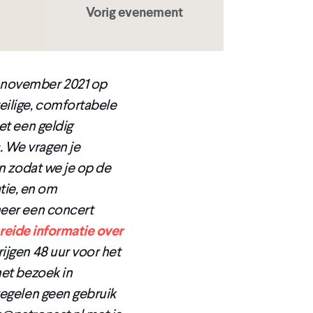
Vorig evenement
 november 2021 op
eilige, comfortabele
et een geldig
 We vragen je
en zodat we je op de
ie, en om
neer een concert
reide informatie over
ijgen 48 uur voor het
het bezoek in
regelen geen gebruik