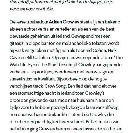
dan info@patronaat.nl met je ticket in de bijlage, en je
verzoek voor restitutie.
De Ierse troubadour
Adrian Crowley
staat al jaren bekend
als een echter verhalenverteller en als een van de best
bewaarde geheimen uit Ierland. Gewapend met een
gitaar, zijn diepe bariton en melancholieke teksten wordt
hij vaak vergeleken met figuren als Leonard Cohen, Nick
Cave en Bill Callahan. Op zijn nieuwe, negende album ‘The
Watchful Eye of the Stars’ beschrijft Crowley aangrijpende
verhalen als sprookjes, overdreven met een wazige en
surrealistische kwaliteit. Bijvoorbeeld op de nog te
verschijnen track ‘Crow Song’. Een lied dat handelt over
een stormachtige nacht in Ierland toen Crowley’s
broer
een gewonde kraai mee naar huis nam. Na er een
tijdje voor te hebben gezorgd, vloog de kraai vanzelf weg,
een onuitwisbare indruk achter latend op Crowley die
direct er een prachtig lied over schreef.
Bij het maken van
het album ging Crowley heen en weer tussen de studio- en