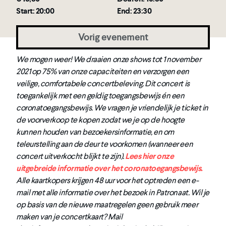
Start: 20:00
End: 23:30
Vorig evenement
We mogen weer! We draaien onze shows tot 1 november
2021 op 75% van onze capaciteiten en verzorgen een
veilige, comfortabele concertbeleving. Dit concert is
toegankelijk met een geldig toegangsbewijs én een
coronatoegangsbewijs. We vragen je vriendelijk je ticket in
de voorverkoop te kopen zodat we je op de hoogte
kunnen houden van bezoekersinformatie, en om
teleurstelling aan de deur te voorkomen (wanneer een
concert uitverkocht blijkt te zijn).
Lees hier onze
uitgebreide informatie over het coronatoegangsbewijs.
Alle kaartkopers krijgen 48 uur voor het optreden een e-
mail met alle informatie over het bezoek in Patronaat. Wil je
op basis van de nieuwe maatregelen geen gebruik meer
maken van je concertkaart? Mail