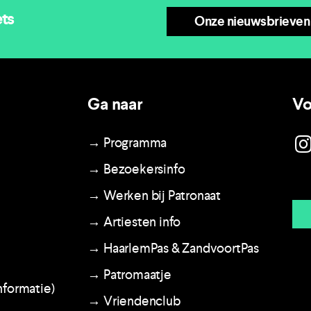
ets
Onze nieuwsbrieven
Ga naar
Vo
→ Programma
→ Bezoekersinfo
→ Werken bij Patronaat
→ Artiesten info
→ HaarlemPas & ZandvoortPas
→ Patromaatje
nformatie)
→ Vriendenclub