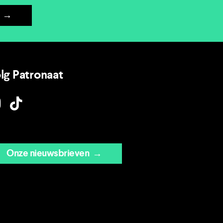
→
lg Patronaat
Onze nieuwsbrieven
→