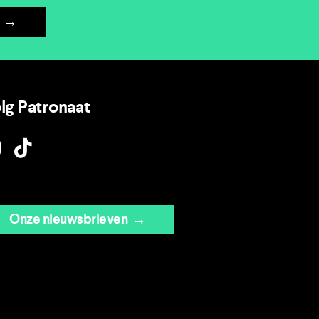
→
lg Patronaat
Onze nieuwsbrieven
→