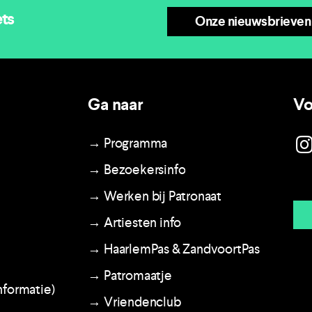
ets
Onze nieuwsbrieven
Ga naar
Vo
→ Programma
→ Bezoekersinfo
→ Werken bij Patronaat
→ Artiesten info
→ HaarlemPas & ZandvoortPas
→ Patromaatje
nformatie)
→ Vriendenclub