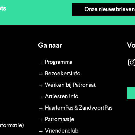
ets
Onze nieuwsbrieven
Ga naar
Vo
→ Programma
→ Bezoekersinfo
→ Werken bij Patronaat
→ Artiesten info
→ HaarlemPas & ZandvoortPas
→ Patromaatje
nformatie)
→ Vriendenclub