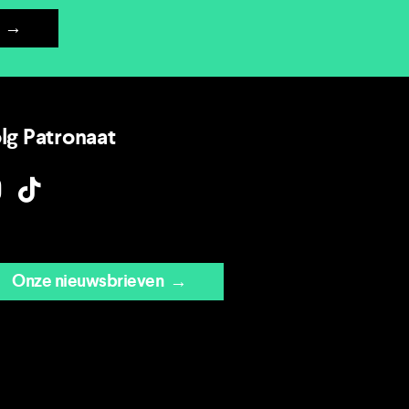
→
lg Patronaat
Onze nieuwsbrieven
→