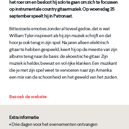
het roer om en besloot hij solo te gaan om zich te focussen
op instrumentale country gitaarmuziek. Op woensdag 25
september speelt hij in Patronaat.
Bitterzoete emoties zonder al teveel gedoe, dat is wat
William Tyler inspireert als hij zijn muziek schrijft en dat
hoor je ook terug in zijn spel. Na jaren alleen elektrisch
gitaar te hebben gespeeld, keert hij op de meeste van zijn
albums terug naar de basis: de akoestische gitaar. Zijn
muziek is helder, bewust en vol rijke klanken. Een muzikant
die je met zijn spel weet te vervoeren naar zijn Amerika:
een mix van de schoonheid en het geweld van het zuiden.
Bezoek de website
Extra informatie
• Drie dagen voor het evenementen ontvangen