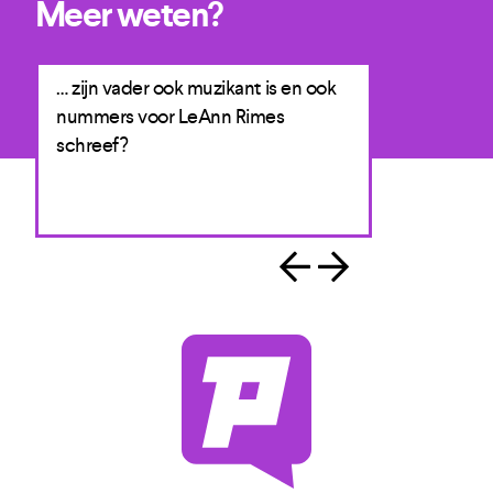
Meer weten?
… zijn vader ook muzikant is en ook
… zijn album
ie
nummers voor LeAnn Rimes
Rolling Ston
schreef?
één van de 
van 2016?