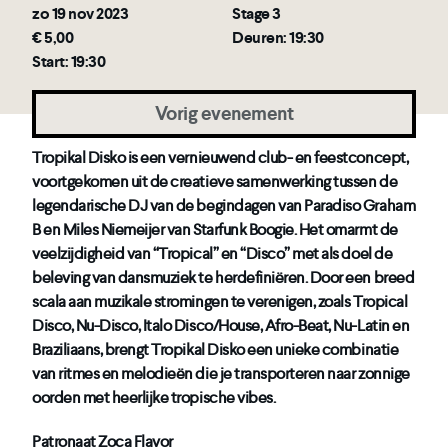
zo 19 nov 2023
Stage 3
€ 5,00
Deuren: 19:30
Start: 19:30
Vorig evenement
Tropikal Disko is een vernieuwend club- en feestconcept,
voortgekomen uit de creatieve samenwerking tussen de
legendarische DJ van de begindagen van Paradiso Graham
B en Miles Niemeijer van Starfunk Boogie. Het omarmt de
veelzijdigheid van “Tropical” en “Disco” met als doel de
beleving van dansmuziek te herdefiniëren. Door een breed
scala aan muzikale stromingen te verenigen, zoals Tropical
Disco, Nu-Disco, Italo Disco/House, Afro-Beat, Nu-Latin en
Braziliaans, brengt Tropikal Disko een unieke combinatie
van ritmes en melodieën die je transporteren naar zonnige
oorden met heerlijke tropische vibes.
Patronaat Zoca Flavor