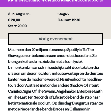
Keiharde Australische deathcoreband met local supports
di 19 aug 2025
Stage 2
€ 20,00
Deuren: 19:30
Start: 20:00
Vorig evenement
Met meer dan 20 miljoen streams op Spotify is To The
Grave geen onbekende naam onder deathcorefans. Ze
brengen keiharde muziek die niet alleen fysiek
binnenkomt, maar ook inhoudelijk raakt door teksten die
draaien om dierenrechten, milieubewustzijn en de duistere
kanten van de moderne wereld. Na uitverkochte headline-
tours door Australië met onder andere Shadow Of Intent,
Carnifex, Signs Of The Swarm, Angelmaker, Enterprise Earth
en The Last Ten Seconds of Life zet de band de stap naar
het internationale podium. Op dinsdag 19 augustus staan ze
met de Nederlandse bands Braces en Gallamesh in