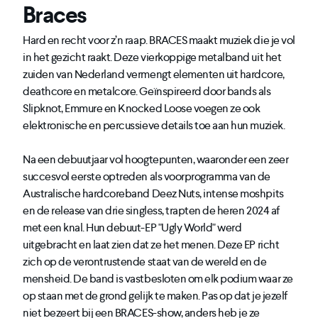
Braces
Hard en recht voor z’n raap. BRACES maakt muziek die je vol
in het gezicht raakt. Deze vierkoppige metalband uit het
zuiden van Nederland vermengt elementen uit hardcore,
deathcore en metalcore. Geïnspireerd door bands als
Slipknot, Emmure en Knocked Loose voegen ze ook
elektronische en percussieve details toe aan hun muziek.
Na een debuutjaar vol hoogtepunten, waaronder een zeer
succesvol eerste optreden als voorprogramma van de
Australische hardcoreband Deez Nuts, intense moshpits
en de release van drie singless, trapten de heren 2024 af
met een knal. Hun debuut-EP "Ugly World" werd
uitgebracht en laat zien dat ze het menen. Deze EP richt
zich op de verontrustende staat van de wereld en de
mensheid. De band is vastbesloten om elk podium waar ze
op staan met de grond gelijk te maken. Pas op dat je jezelf
niet bezeert bij een BRACES-show, anders heb je ze