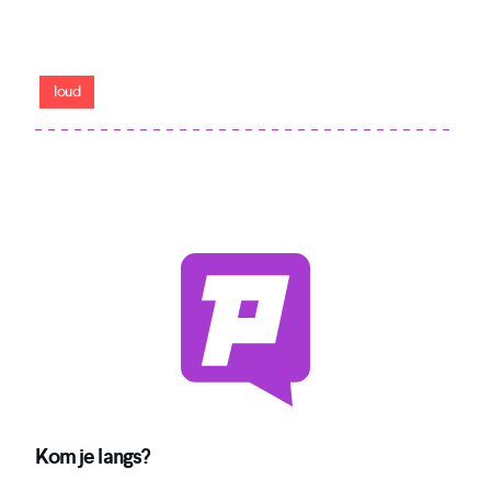
Within Temptation-gitarist openhartig, boeiend en
droogkomisch
loud
Kom je langs?