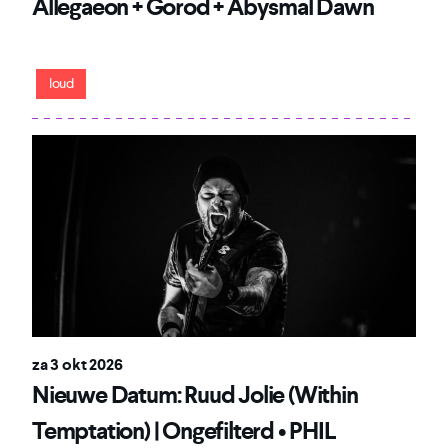
Allegaeon + Gorod + Abysmal Dawn
Een avond waar finesse en brute kracht frontaal botsen
loud
za 3 okt 2026
Nieuwe Datum: Ruud Jolie (Within
Temptation) | Ongefilterd • PHIL