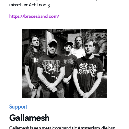
misschien écht nodig.
https://bracesband.com/
Support
Gallamesh
Gallamesh is een metalcoreband uit Amsterdam, die hun