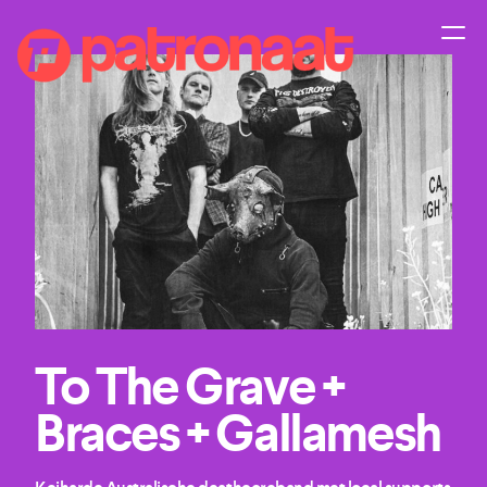
To The Grave +
Braces + Gallamesh