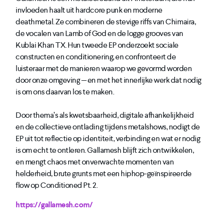
invloeden haalt uit hardcore punk en moderne
deathmetal. Ze combineren de stevige riffs van Chimaira,
de vocalen van Lamb of God en de logge grooves van
Kublai Khan TX. Hun tweede EP onderzoekt sociale
constructen en conditionering, en confronteert de
luisteraar met de manieren waarop we gevormd worden
door onze omgeving — en met het innerlijke werk dat nodig
is om ons daarvan los te maken.
Door thema’s als kwetsbaarheid, digitale afhankelijkheid
en de collectieve ontlading tijdens metalshows, nodigt de
EP uit tot reflectie op identiteit, verbinding en wat er nodig
is om echt te ontleren. Gallamesh blijft zich ontwikkelen,
en mengt chaos met onverwachte momenten van
helderheid, brute grunts met een hiphop-geïnspireerde
flow op Conditioned Pt. 2.
https://gallamesh.com/