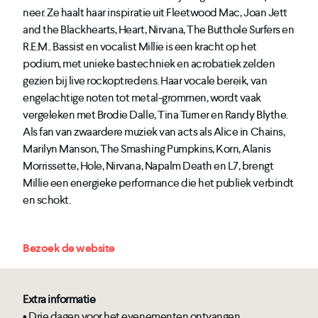
neer. Ze haalt haar inspiratie uit Fleetwood Mac, Joan Jett
and the Blackhearts, Heart, Nirvana, The Butthole Surfers en
R.E.M.. Bassist en vocalist Millie is een kracht op het
podium, met unieke bastechniek en acrobatiek zelden
gezien bij live rockoptredens. Haar vocale bereik, van
engelachtige noten tot metal-grommen, wordt vaak
vergeleken met Brodie Dalle, Tina Turner en Randy Blythe.
Als fan van zwaardere muziek van acts als Alice in Chains,
Marilyn Manson, The Smashing Pumpkins, Korn, Alanis
Morrissette, Hole, Nirvana, Napalm Death en L7, brengt
Millie een energieke performance die het publiek verbindt
en schokt.
Bezoek de website
Extra informatie
• Drie dagen voor het evenementen ontvangen