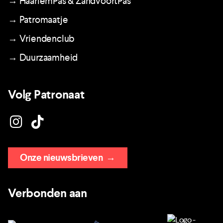
→ HaarlemPas & ZandvoortPas
→ Patromaatje
→ Vriendenclub
→ Duurzaamheid
Volg Patronaat
Onze nieuwsbrieven
→
Verbonden aan