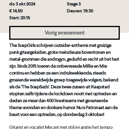
do 3 okt 2024
Stage 3
€ 14,50
Deuren: 19:30
Start: 20:15
Vorig evenement
The SoapGirls schrijven outsider-anthems met gruizige
punk gitaargeluiden, grote melodieuze boventonen en
metal-grommen die androgyn, gedurfd en recht uit het hart
zijn.
Sinds 2015 toeren de onbevreesde Millie en Mie
continu en hebben ze een indrukwekkende, steeds
groeiende wereldwijde groep toegewijde volgers, bekend
als de ‘The SoapSuds’. Deze twee zussen uit Kaapstad
stopten zelfs tijdens de lockdown nooit met optreden en
deden ze meer dan 400 livestreams met gevarieerde
thema-avonden en donkere humor. Nu is Patronaat aan de
beurt voor een optreden, op donderdag 3 oktober!
Gitarist en vocalist Mie zet met stijl en gratie het tempo