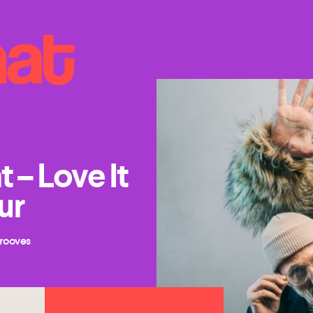
– Love It
ur
grooves