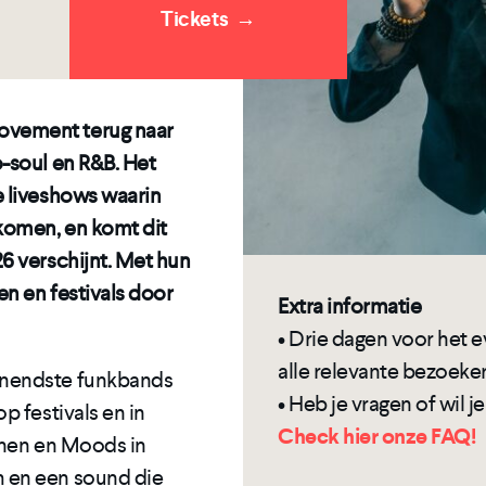
Tickets
→
ovement terug naar
-soul en R&B. Het
e liveshows waarin
komen, en komt dit
6 verschijnt. Met hun
en en festivals door
Extra informatie
• Drie dagen voor het
alle relevante bezoeker
nnendste funkbands
• Heb je vragen of wil 
p festivals en in
Check hier onze FAQ!
enen en Moods in
 en een sound die