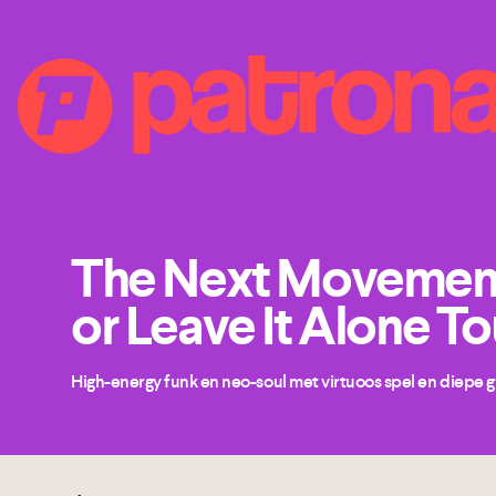
The Next Movement 
or Leave It Alone To
High-energy funk en neo-soul met virtuoos spel en diepe 