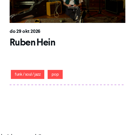
do 29 okt 2026
Ruben Hein
Soul, pop en pianomagie: Ruben Hein in zijn meest
persoonlijke vorm.
funk / soul / jazz
pop