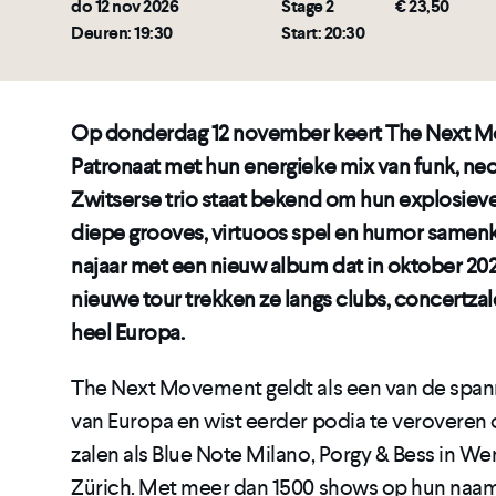
do 12 nov 2026
Stage 2
€ 23,50
Deuren: 19:30
Start: 20:30
Op donderdag 12 november keert The Next M
Patronaat met hun energieke mix van funk, neo
Zwitserse trio staat bekend om hun explosiev
diepe grooves, virtuoos spel en humor samen
najaar met een nieuw album dat in oktober 202
nieuwe tour trekken ze langs clubs, concertzal
heel Europa.
The Next Movement geldt als een van de spa
van Europa en wist eerder podia te veroveren o
zalen als Blue Note Milano, Porgy & Bess in W
Zürich. Met meer dan 1500 shows op hun naam