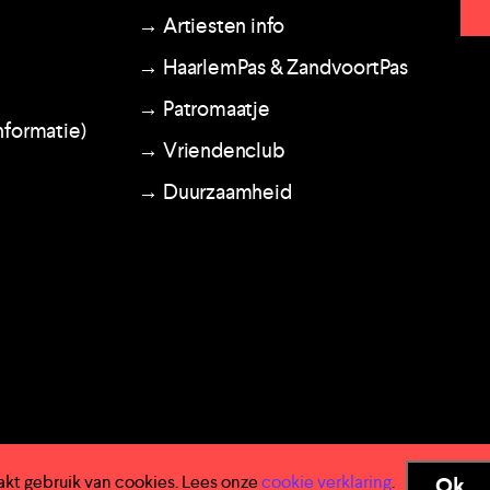
→ Artiesten info
→ HaarlemPas & ZandvoortPas
→ Patromaatje
nformatie)
→ Vriendenclub
→ Duurzaamheid
akt gebruik van cookies. Lees onze
cookie verklaring
.
Ok