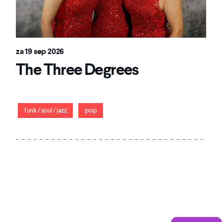
za 19 sep 2026
The Three Degrees
Zestig jaar de queens van de Philly soul!
funk / soul / jazz
pop