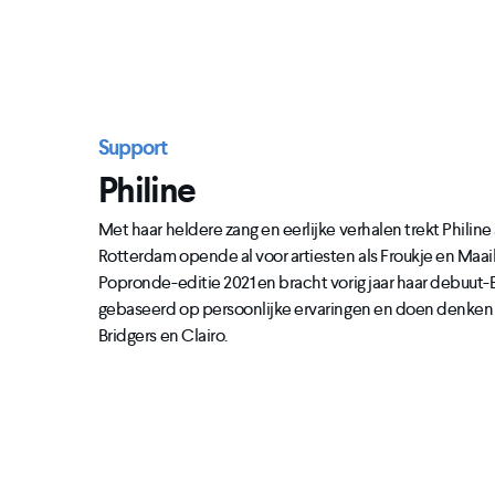
Support
Philine
Met haar heldere zang en eerlijke verhalen trekt Philine 
Rotterdam opende al voor artiesten als Froukje en Maai
Popronde-editie 2021 en bracht vorig jaar haar debuut-
gebaseerd op persoonlijke ervaringen en doen denken a
Bridgers en Clairo.