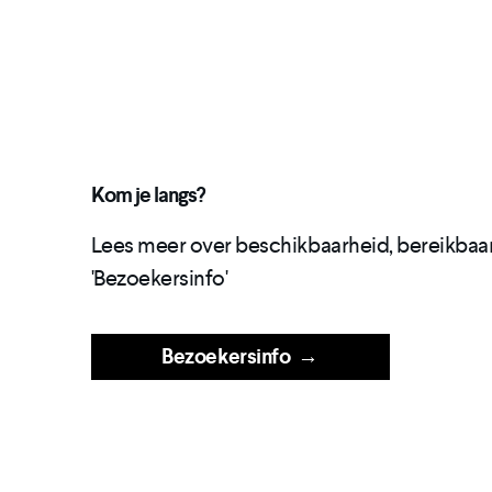
" width="100%" height="
allow="encrypted-media
Kom je langs?
Lees meer over beschikbaarheid, bereikbaar
'Bezoekersinfo'
Bezoekersinfo
→