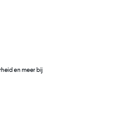
352" frameborder="0" allowtransparency="true"
">
heid en meer bij