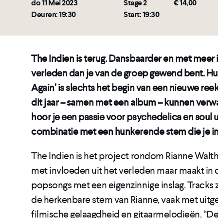
do 11 Mei 2023
Stage 2
€ 14,00
Deuren: 19:30
Start: 19:30
The Indien is terug. Dansbaarder en met meer 
verleden dan je van de groep gewend bent. Hu
Again’ is slechts het begin van een nieuwe reek
dit jaar – samen met een album – kunnen verwa
hoor je een passie voor psychedelica en soul ui
combinatie met een hunkerende stem die je in d
The Indien is het project rondom Rianne Walth
met invloeden uit het verleden maar maakt in 
popsongs met een eigenzinnige inslag. Tracks
de herkenbare stem van Rianne, vaak met uitg
filmische gelaagdheid en gitaarmelodieën. “De b