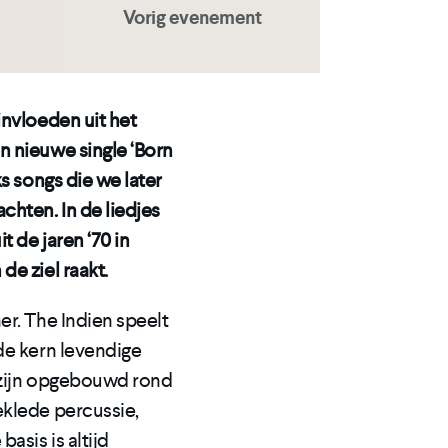
Vorig evenement
invloeden uit het
n nieuwe single ‘Born
s songs die we later
chten. In de liedjes
t de jaren ‘70 in
e ziel raakt.
er. The Indien speelt
de kern levendige
 zijn opgebouwd rond
eklede percussie,
asis is altijd