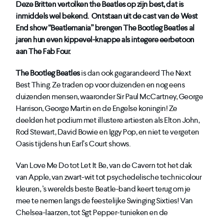
Deze Britten vertolken the Beatles op zijn best, dat is
inmiddels wel bekend. Ontstaan uit de cast van de West
End show “Beatlemania” brengen The Bootleg Beatles al
jaren hun even kippevel-knappe als integere eerbetoon
aan The Fab Four.
The Bootleg Beatles
is dan ook gegarandeerd The Next
Best Thing. Ze traden op voor duizenden en nog eens
duizenden mensen, waaronder Sir Paul McCartney, George
Harrison, George Martin en de Engelse koningin! Ze
deelden het podium met illustere artiesten als Elton John,
Rod Stewart, David Bowie en Iggy Pop, en niet te vergeten
Oasis tijdens hun Earl’s Court shows.
Van Love Me Do tot Let It Be, van de Cavern tot het dak
van Apple, van zwart-wit tot psychedelische technicolour
kleuren, ’s werelds beste Beatle-band keert terug om je
mee te nemen langs de feestelijke Swinging Sixties! Van
Chelsea-laarzen, tot Sgt Pepper-tunieken en de