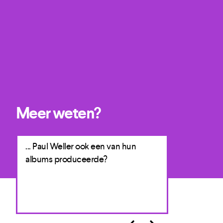
Meer weten?
rst
... Paul Weller ook een van hun
... de band i
?
albums produceerde?
in Nederland