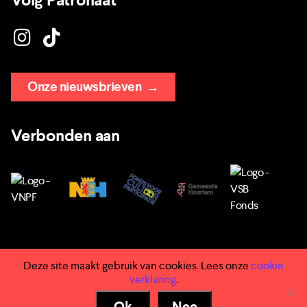
Volg Patronaat
Onze nieuwsbrieven
→
Verbonden aan
Deze site maakt gebruik van cookies. Lees onze
cookie
→ Huisregels
verklaring
.
→ Privacy
Ok
Nee