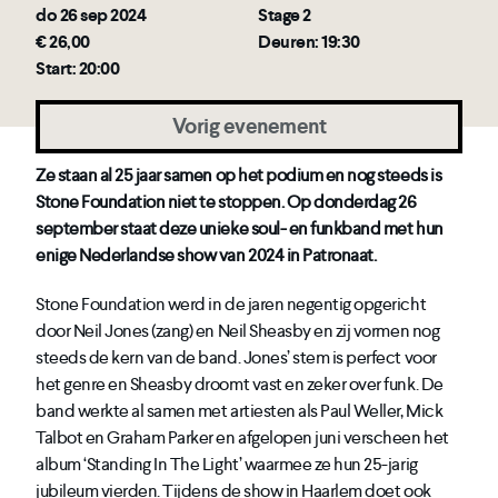
do 26 sep 2024
Stage 2
€ 26,00
Deuren: 19:30
Start: 20:00
Vorig evenement
Ze staan al 25 jaar samen op het podium en nog steeds is
Stone Foundation niet te stoppen. Op donderdag 26
september staat deze unieke soul- en funkband met hun
enige Nederlandse show van 2024 in Patronaat.
Stone Foundation werd in de jaren negentig opgericht
door Neil Jones (zang) en Neil Sheasby en zij vormen nog
steeds de kern van de band. Jones’ stem is perfect voor
het genre en Sheasby droomt vast en zeker over funk. De
band werkte al samen met artiesten als Paul Weller, Mick
Talbot en Graham Parker en afgelopen juni verscheen het
album ‘Standing In The Light’ waarmee ze hun 25-jarig
jubileum vierden. Tijdens de show in Haarlem doet ook