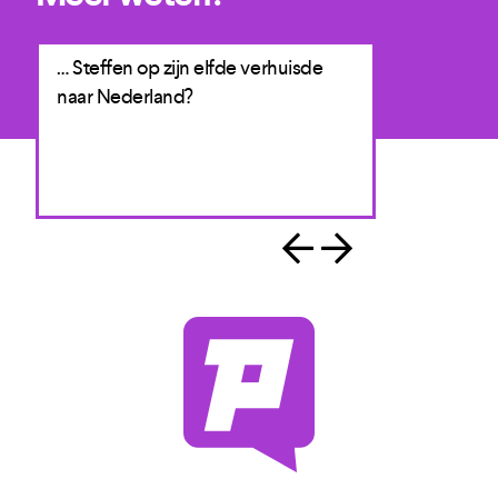
bo
… Steffen op zijn elfde verhuisde
… de zanger o
naar Nederland?
shows in Spa