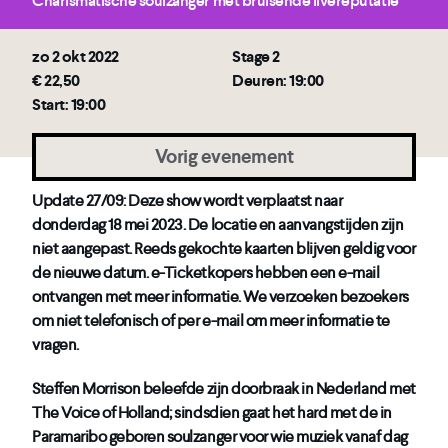
Charismatische soulzanger met bruisende livereputatie
zo 2 okt 2022
Stage 2
€ 22,50
Deuren: 19:00
Start: 19:00
Vorig evenement
Update 27/09: Deze show wordt verplaatst naar
donderdag 18 mei 2023. De locatie en aanvangstijden zijn
niet aangepast. Reeds gekochte kaarten blijven geldig voor
de nieuwe datum. e-Ticketkopers hebben een e-mail
ontvangen met meer informatie. We verzoeken bezoekers
om niet telefonisch of per e-mail om meer informatie te
vragen.
Steffen Morrison beleefde zijn doorbraak in Nederland met
The Voice of Holland; sindsdien gaat het hard met de in
Paramaribo geboren soulzanger voor wie muziek vanaf dag