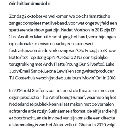
één hét bindmiddel is.
Zondag 2 oktober verwelkomen we de charismatische
zanger, compleet met liveband, voor wat ongetwijfeld een
spetterende show gaat zijn. Nadat Morrison in 2016 zijn EP
‘Just Another Man’ uitbracht, ging het hard; verschijningen
op nationale televisie en radio, een succesvol
festivalseizoen én de verkiezing van ‘Old Enough to Know
Better’ tot Top Song op NPO Radio 2. Na een tijdelijke
terugtrekking met Andy Platts (Young Gun Silverfox), Luke
Juby (Emeli Sandé, Leona Lewis) en songwriter/producer
TJ Oosterhuis verschijnt debuutalbum ‘Movin’ On’ in 2018.
In 2019 trekt Steffen voor het eerst de theaters in met zijn
eigen productie ‘The Art of Being Human’, waarmee hij het
Nederlandse publiek kennis laat maken met de verhalen
achter de artiest; zijn Surinaamse afkomst, de elf jaar die hij
er doorbracht, én de invloed van zijn oma die een directe
afstammeling is van het Akan-volk uit Ghana. In 2020 volgt