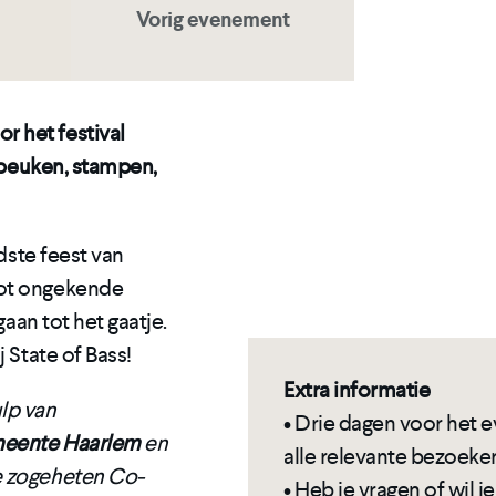
Vorig evenement
 het festival
g beuken, stampen,
rdste feest van
tot ongekende
gaan tot het gaatje.
 State of Bass!
Extra informatie
lp van
• Drie dagen voor het
emeente Haarlem
en
alle relevante bezoeker
de zogeheten Co-
• Heb je vragen of wil 