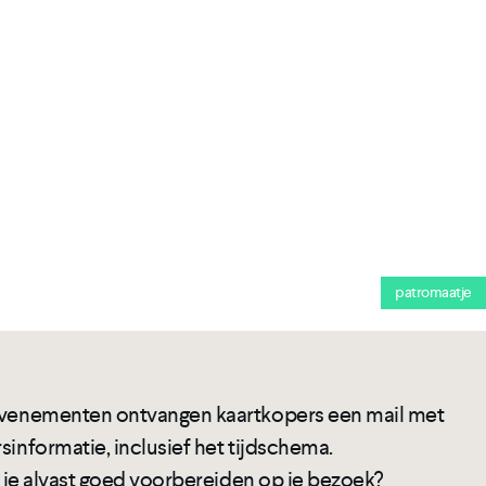
patromaatje
 evenementen ontvangen kaartkopers een mail met
sinformatie, inclusief het tijdschema.
je je alvast goed voorbereiden op je bezoek?