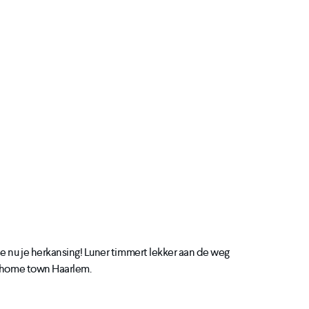
e nu je herkansing! Luner timmert lekker aan de weg
n home town Haarlem.