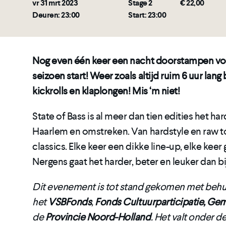
vr 31 mrt 2023
Stage 2
€ 22,00
Deuren: 23:00
Start: 23:00
Nog even één keer een nacht doorstampen voor
seizoen start! Weer zoals altijd ruim 6 uur lan
kickrolls en klaplongen! Mis ‘m niet!
State of Bass is al meer dan tien edities het ha
Haarlem en omstreken. Van hardstyle en raw 
classics. Elke keer een dikke line-up, elke keer 
Nergens gaat het harder, beter en leuker dan bij
Dit evenement is tot stand gekomen met behu
het
VSBFonds
,
Fonds Cultuurparticipatie, G
de
Provincie Noord-Holland
. Het valt onder 