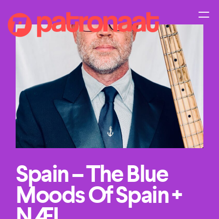
Spain – The Blue
Moods Of Spain +
NÆL