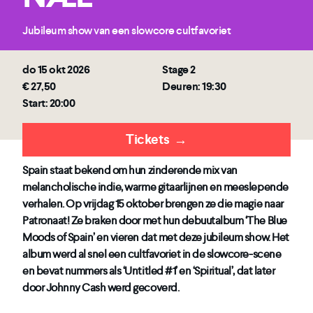
Jubileum show van een slowcore cultfavoriet
do 15 okt 2026
Stage 2
€ 27,50
Deuren: 19:30
Start: 20:00
Tickets
→
Spain staat bekend om hun zinderende mix van
melancholische indie, warme gitaarlijnen en meeslepende
verhalen. Op vrijdag 15 oktober brengen ze die magie naar
Patronaat! Ze braken door met hun debuutalbum ‘The Blue
Moods of Spain’ en vieren dat met deze jubileum show. Het
album werd al snel een cultfavoriet in de slowcore-scene
en bevat nummers als ‘Untitled #1’ en ‘Spiritual’, dat later
door Johnny Cash werd gecoverd.