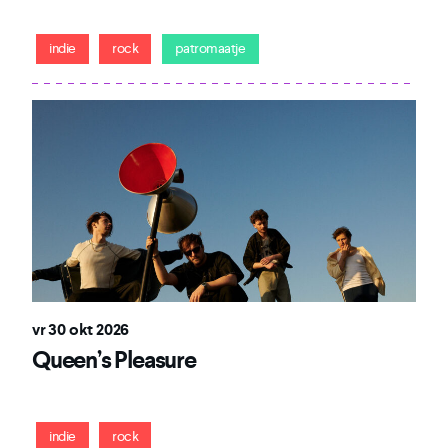
Integraal hun mooiste album in Haarlem!
indie
rock
patromaatje
vr 30 okt 2026
Queen’s Pleasure
Amsterdamse indierockband neemt afscheid
indie
rock