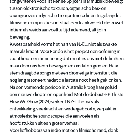
songwriter en vocalist Renée Spijker. Haar muziek beweegt
tussen elektronische texturen, organische bas- en
drumgrooves en lyrische trompetmelodieën. In gelaagde,
filmische composities ontstaat een klankwereld die zowel
intiem als weids aanvoelt, altijd ademend, altijd in
beweging.
Kwetsbaarheid vormt het hart van NÆL, niet als zwakte
maar als kracht. Voor Renée is het project een oefening in
zachtheid: een herinnering dat emoties ons niet definiëren,
maar door ons heen bewegen en ons laten groeien. Haar
stem draagt de songs met een dromerige intensiteit die
nog lang resoneert nadat de laatste noot heeft geklonken.
Na een vormende periode in Australië kreeg haar geluid
een nieuwe diepte en openheid. Met de debuut-EP This Is
How We Grow (2024) verkent NÆL thema’s als
ontwikkeling, veerkracht en wedergeboorte, verpakt in
atmosferische soundscapes die aanvoelen als
hoofdstukken uit een groter verhaal.
Voor liefhebbers van indie met een filmische rand, denk