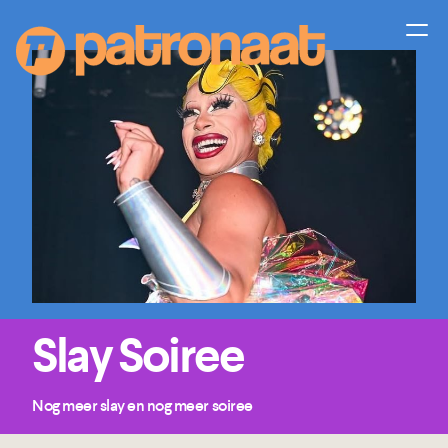
Slay Soiree
Nog meer slay en nog meer soiree