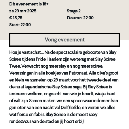
Dit evenement is 18+
za 29 mrt 2025
Stage 2
€ 15,75
Deuren: 22:30
Start: 22:30
Vorig evenement
Hou je vast schat… Na de spectaculaire geboorte van Slay
Soiree tijdens Pride Haarlem zijn we terug met Slay Soiree
Twee. Verwacht nog meer slay en nog meer soiree.
Verrassingen in alle hoekjes van Patronaat. Alle diva’s groot
en klein verzamelen op 29 maart voor het tweede deel van
de nu al legendarische Slay Soiree saga. Bij Slay Soiree is
iedereen welkom, ongeacht van wie je houdt, wie je bent
of wilt zijn. Samen maken we een space waar iedereen kan
genieten van een nacht vol (zelf)liefde, en vieren we alles
wat fierce en fab is. Slay Soiree is de meest sexy
rendezvous van de stad en jij hoort erbij!