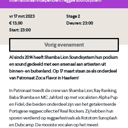
Internationaal independent reggae soundsystem
vr 17 mrt 2023
Stage 2
€ 13,00
Deuren: 23:00
Start: 23:00
Vorig evenement
Al sinds 2014 heeft Shamba Lion Soundsystem hun podium
en sound gedeeld met een arsenaal aan artiesten uit
binnen- en buitenland. Op 17 maart staan ze als onderdeel
van Patronaat Zoca Flavor in Haarlem!
In Patronaat treedt de crew van Shamba Lion; Ray Ranking,
Baba Shamba en MC Jahford op met vocalisten Alpha Pup
en Fidel, die beiden onderdeel zijn van het getalenteerde
Portugese reggaecollectief Real Rockers. Zij hebben hun
sporen verdiend op reggaefestivals als Rototom Sunsplash
en Dubcamp. De mooiste vocalen op het meest