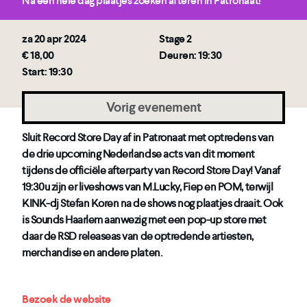
Na een hele dag plaatjes zoeken afteren in Patronaat!
za 20 apr 2024
Stage 2
€ 18,00
Deuren: 19:30
Start: 19:30
Vorig evenement
Sluit Record Store Day af in Patronaat met optredens van
de drie upcoming Nederlandse acts van dit moment
tijdens de officiële afterparty van Record Store Day! Vanaf
19:30u zijn er liveshows van M.Lucky, Fiep en POM, terwijl
KINK-dj Stefan Koren na de shows nog plaatjes draait. Ook
is Sounds Haarlem aanwezig met een pop-up store met
daar de RSD releaseas van de optredende artiesten,
merchandise en andere platen.
Bezoek de website