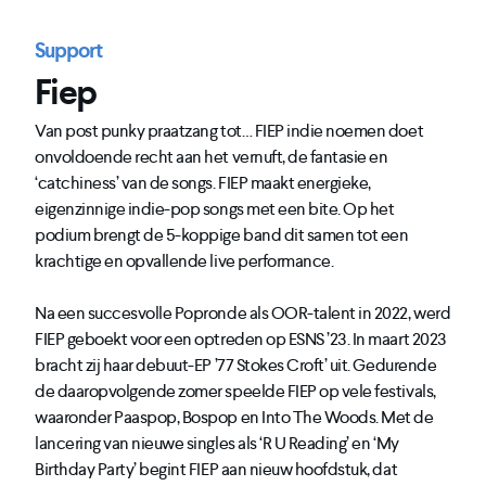
Support
Fiep
Van post punky praatzang tot… FIEP indie noemen doet
onvoldoende recht aan het vernuft, de fantasie en
‘catchiness’ van de songs. FIEP maakt energieke,
eigenzinnige indie-pop songs met een bite. Op het
podium brengt de 5-koppige band dit samen tot een
krachtige en opvallende live performance.
Na een succesvolle Popronde als OOR-talent in 2022, werd
FIEP geboekt voor een optreden op ESNS ’23. In maart 2023
bracht zij haar debuut-EP ’77 Stokes Croft’ uit. Gedurende
de daaropvolgende zomer speelde FIEP op vele festivals,
waaronder Paaspop, Bospop en Into The Woods. Met de
lancering van nieuwe singles als ‘R U Reading’ en ‘My
Birthday Party’ begint FIEP aan nieuw hoofdstuk, dat