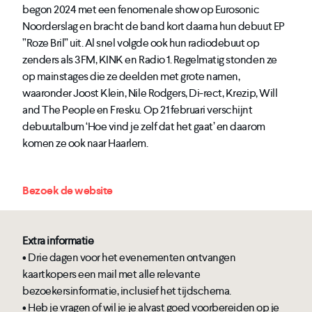
begon 2024 met een fenomenale show op Eurosonic
Noorderslag en bracht de band kort daarna hun debuut EP
”Roze Bril” uit. Al snel volgde ook hun radiodebuut op
zenders als 3FM, KINK en Radio 1. Regelmatig stonden ze
op mainstages die ze deelden met grote namen,
waaronder Joost Klein, Nile Rodgers, Di-rect, Krezip, Will
and The People en Fresku. Op 21 februari verschijnt
debuutalbum ‘Hoe vind je zelf dat het gaat’ en daarom
komen ze ook naar Haarlem.
Bezoek de website
Extra informatie
• Drie dagen voor het evenementen ontvangen
kaartkopers een mail met alle relevante
bezoekersinformatie, inclusief het tijdschema.
• Heb je vragen of wil je je alvast goed voorbereiden op je