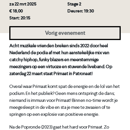
za 22 mrt 2025
Stage 2
€ 18,00
Deuren: 19:30
Start: 20:15
Vorig evenement
Acht muzikale vrienden breken sinds 2022 door heel
Nederland de podia af met hun aanstekelijke mix van
catchy hiphop, funky blazers en meerstemmige
meezingers op een virtuoze en stuwende liveband. Op
zaterdag 22 maart staat Primaat in Patronaat!
Overal waar Primaat komt spat de energie en de lol van het
podium. En het publiek? Geen mens ontspringt de dans;
niemand is immuun voor Primaat! Binnen no-time wordt je
meegesleept in de vibe en sta je mee te zwaaien of te
springen op een explosie van positieve energie.
Na de Popronde (2023) gaat het hard voor Primaat. Zo