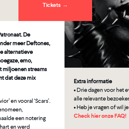
Tickets
→
atronaat. De
 onder meer Deftones,
e alternatieve
hoegaze, emo,
t miljoenen streams
nt dat deze mix
Extra informatie
• Drie dagen voor het
alle relevante bezoeker
or’ en vooral ‘Scars’.
• Heb je vragen of wil 
 fenomeen,
Check hier onze FAQ!
haalde een notering
chart en werd