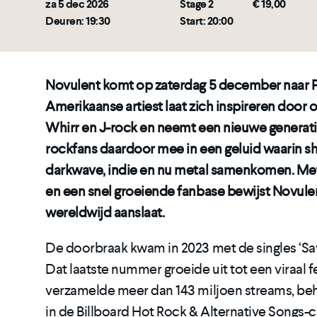
za 5 dec 2026
Stage 2
€ 19,00
Deuren: 19:30
Start: 20:00
Novulent komt op zaterdag 5 december naar P
Amerikaanse artiest laat zich inspireren door
Whirr en J-rock en neemt een nieuwe generati
rockfans daardoor mee in een geluid waarin s
darkwave, indie en nu metal samenkomen. Me
en een snel groeiende fanbase bewijst Novule
wereldwijd aanslaat.
De doorbraak kwam in 2023 met de singles ‘Savi
Dat laatste nummer groeide uit tot een viraal
verzamelde meer dan 143 miljoen streams, be
in de Billboard Hot Rock & Alternative Songs-