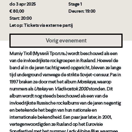
do 3 apr 2025
Stage 1
€ 80,00
Deuren: 19:00
Start: 20:00
Let op: Tickets via externe partij
Vorig evenement
Mumiy Troll (Мумий Тролль) wordt beschouwd als een
van de invloedrijkste rockgroepen in Rusland. Hoewel de
band al in de jaren tachtig werd opgericht, bleven ze lange
tijd underground vanwege de strikte Sovjet-censuur. Pas in
1997 braken ze door met het album
Morskaya
, waarop
nummers als
Utekay
en
Vladivostok 2000
stonden. Dit
album wordt nog steeds beschouwd als een van de
invloedrijkste Russische rockalbums van de jaren negentig
en betekende het begin van hun nationale en
internationale bekendheid. Een paar jaar later, in 2001,
vertegenwoordigden ze Rusland op het Eurovisie
Songfestival met het nummer
Lady Alpine Blue
, waarmee