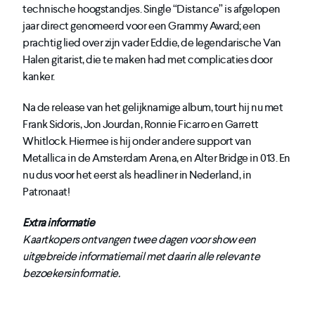
technische hoogstandjes. Single “Distance” is afgelopen
jaar direct genomeerd voor een Grammy Award; een
prachtig lied over zijn vader Eddie, de legendarische Van
Halen gitarist, die te maken had met complicaties door
kanker.
Na de release van het gelijknamige album, tourt hij nu met
Frank Sidoris, Jon Jourdan, Ronnie Ficarro en Garrett
Whitlock. Hiermee is hij onder andere support van
Metallica in de Amsterdam Arena, en Alter Bridge in 013. En
nu dus voor het eerst als headliner in Nederland, in
Patronaat!
Extra informatie
Kaartkopers ontvangen twee dagen voor show een
uitgebreide informatiemail met daarin alle relevante
bezoekersinformatie.