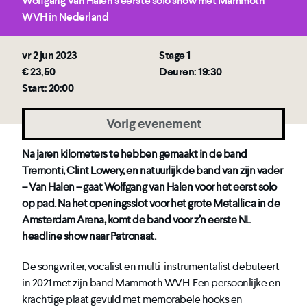
Wolfgang Van Halen's eerste solo show met Mammoth
WVH in Nederland
vr 2 jun 2023
Stage 1
€ 23,50
Deuren: 19:30
Start: 20:00
Vorig evenement
Na jaren kilometers te hebben gemaakt in de band
Tremonti, Clint Lowery, en natuurlijk de band van zijn vader
– Van Halen – gaat Wolfgang van Halen voor het eerst solo
op pad.
Na het openingsslot voor het grote Metallica in de
Amsterdam Arena, komt de band voor z’n eerste NL
headline show naar Patronaat.
De songwriter, vocalist en multi-instrumentalist debuteert
in 2021 met zijn band Mammoth WVH. Een persoonlijke en
krachtige plaat gevuld met memorabele hooks en