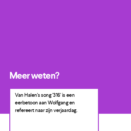
Meer weten?
s
Van Halen's song '316' is een
Mammoth was
f
eerbetoon aan Wolfgang en
Van Halen.
refereert naar zijn verjaardag.