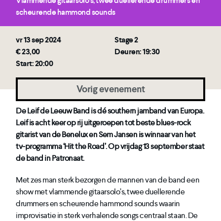
Vlammende gitaarsolo’s, twee duellerende drummers en
scheurende hammond sounds
vr 13 sep 2024
Stage 2
€ 23,00
Deuren: 19:30
Start: 20:00
Vorig evenement
De Leif de Leeuw Band is dé southern jamband van Europa.
Leif is acht keer op rij uitgeroepen tot beste blues-rock
gitarist van de Benelux en Sem Jansen is winnaar van het
tv-programma ‘Hit the Road’. Op vrijdag 13 september staat
de band in Patronaat.
Met zes man sterk bezorgen de mannen van de band een
show met vlammende gitaarsolo’s, twee duellerende
drummers en scheurende hammond sounds waarin
improvisatie in sterk verhalende songs centraal staan. De