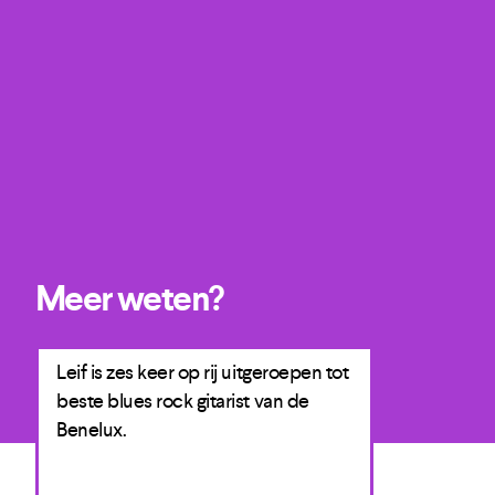
Meer weten?
Leif is zes keer op rij uitgeroepen tot
De band heef
beste blues rock gitarist van de
heel Europa,
Benelux.