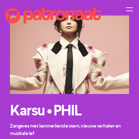
Karsu • PHIL
Zangeres met kenmerkende stem, nieuwe verhalen en
muzikale lef