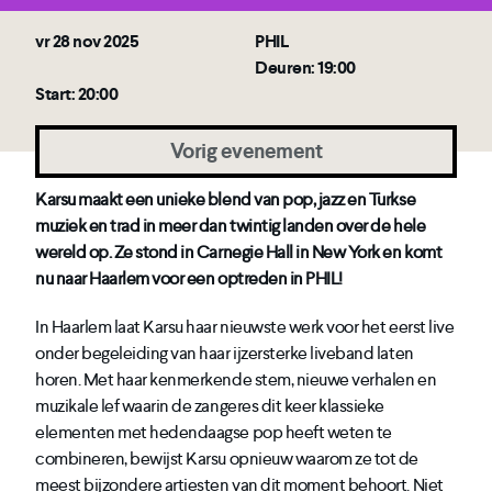
vr 28 nov 2025
PHIL
Deuren: 19:00
Start: 20:00
Vorig evenement
Karsu maakt een unieke blend van pop, jazz en Turkse
muziek en trad in meer dan twintig landen over de hele
wereld op. Ze stond in Carnegie Hall in New York en komt
nu naar Haarlem voor een optreden in PHIL!
In Haarlem laat Karsu haar nieuwste werk voor het eerst live
onder begeleiding van haar ijzersterke liveband laten
horen. Met haar kenmerkende stem, nieuwe verhalen en
muzikale lef waarin de zangeres dit keer klassieke
elementen met hedendaagse pop heeft weten te
combineren, bewijst Karsu opnieuw waarom ze tot de
meest bijzondere artiesten van dit moment behoort. Niet