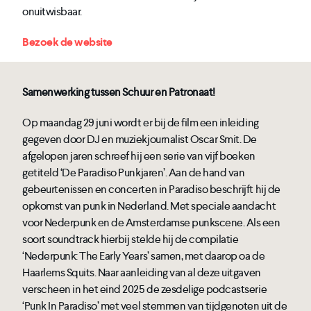
onuitwisbaar.
Bezoek de website
Samenwerking tussen Schuur en Patronaat!
Op maandag 29 juni wordt er bij de film een inleiding
gegeven door DJ en muziekjournalist Oscar Smit. De
afgelopen jaren schreef hij een serie van vijf boeken
getiteld ‘De Paradiso Punkjaren’. Aan de hand van
gebeurtenissen en concerten in Paradiso beschrijft hij de
opkomst van punk in Nederland. Met speciale aandacht
voor Nederpunk en de Amsterdamse punkscene. Als een
soort soundtrack hierbij stelde hij de compilatie
‘Nederpunk: The Early Years’ samen, met daarop oa de
Haarlems Squits. Naar aanleiding van al deze uitgaven
verscheen in het eind 2025 de zesdelige podcastserie
‘Punk In Paradiso’ met veel stemmen van tijdgenoten uit de