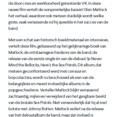
de door crisis en werkloosheid geteisterde VK. In deze
rauwe film vertelt de oorspronkelijke bassist Glen Matlock
het verhaal, waardoor ook meteen duidelijk wordt welke
grote, vaak verrassende rol hij speelde in het succes van de
band.
Met een schat aan historisch beeldmateriaal en interviews,
vertelt deze film, gebaseerd op het gelijknamige boek van
Matlock, de ontstaansgeschiedenis van de band, de
release van de eerste single én van de debuut-lp Never
Mind the Bollocks, Here’s the Sex Pistols. Dit album, dat
meteen geconfronteerd werd met censuur en
boycotacties, wordt nu beschouwd als een van de
belangrijkste en meest invloedrijke albums in de
popgeschiedenis. Verteller Matlock blijkt verrassend
zachtaardig, mijlenver verwijderd van het gangbare beeld
van de brutale Sex Pistols. Niet verwonderlijk dat hij al snel
botste met Johnny Rotten. Matlock verliet na de release
van het debuutalbum de band, maar zijn invloed is