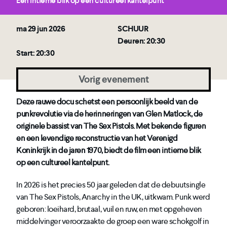
Een intieme blik op een cultureel kantelpunt
ma 29 jun 2026
SCHUUR
Deuren: 20:30
Start: 20:30
Vorig evenement
Deze rauwe docu schetst een persoonlijk beeld van de
punkrevolutie via de herinneringen van Glen Matlock, de
originele bassist van The Sex Pistols. Met bekende figuren
en een levendige reconstructie van het Verenigd
Koninkrijk in de jaren 1970, biedt de film een intieme blik
op een cultureel kantelpunt.
In 2026 is het precies 50 jaar geleden dat de debuutsingle
van The Sex Pistols, Anarchy in the UK, uitkwam. Punk werd
geboren: loeihard, brutaal, vuil en ruw, en met opgeheven
middelvinger veroorzaakte de groep een ware schokgolf in