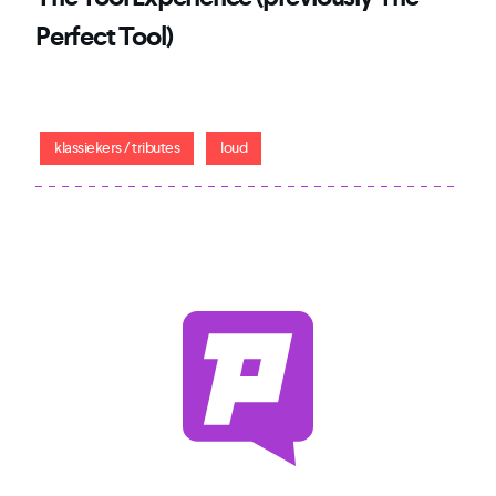
Perfect Tool)
Na groot succes terug in Patronaat: De beste Tool tribute
band ter wereld
klassiekers / tributes
loud