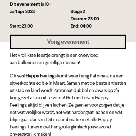
Dit evenement is 18+
za 1 apr 2023
Stage 2
Deuren: 23:00
Start: 23:00
End: 04:00
Vorig evenement
Het vrolijkste feestje brengt je een overvloed
aan ballonnen en gezellige mensen!
Oh yes!
Happy Feelings
komt weer terug Patronaat na een
uitverkochte editie in Maart. Samen met de beste artiesten
uit stad en land wordt Patronaat dubbel en dwars op z’n
kop gezet als nooit te voren! Het motto van Happy
Feelings: altijd blijven lachen! Ze gaan er voor zorgen dat je
net wat vrolijker wordt, net wat harder gaat lachen en wat
blijer gaat dansen. Dit in combinatie met alle Happy
Feelings-tunes moet hun grote glimlach jouw avond
onvergetelijk maken!