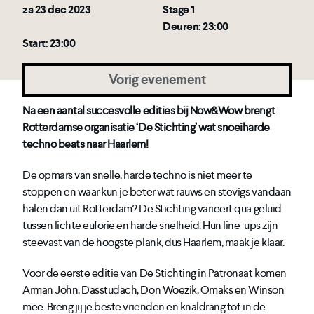
za 23 dec 2023
Stage 1
Deuren: 23:00
Start: 23:00
Vorig evenement
Na een aantal succesvolle edities bij Now&Wow brengt
Rotterdamse organisatie ‘De Stichting’ wat snoeiharde
techno beats naar Haarlem!
De opmars van snelle, harde techno is niet meer te
stoppen en waar kun je beter wat rauws en stevigs vandaan
halen dan uit Rotterdam? De Stichting varieert qua geluid
tussen lichte euforie en harde snelheid. Hun line-ups zijn
steevast van de hoogste plank, dus Haarlem, maak je klaar.
Voor de eerste editie van De Stichting in Patronaat komen
Arman John, Dasstudach, Don Woezik, Omaks en Winson
mee. Breng jij je beste vrienden en knaldrang tot in de