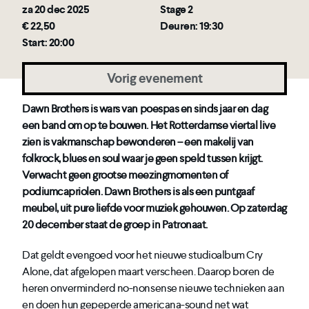
za 20 dec 2025
Stage 2
€ 22,50
Deuren: 19:30
Start: 20:00
Vorig evenement
Dawn Brothers is wars van poespas en sinds jaar en dag
een band om op te bouwen. Het Rotterdamse viertal live
zien is vakmanschap bewonderen – een makelij van
folkrock, blues en soul waar je geen speld tussen krijgt.
Verwacht geen grootse meezingmomenten of
podiumcapriolen. Dawn Brothers is als een puntgaaf
meubel, uit pure liefde voor muziek gehouwen. Op zaterdag
20 december staat de groep in Patronaat.
Dat geldt evengoed voor het nieuwe studioalbum Cry
Alone, dat afgelopen maart verscheen. Daarop boren de
heren onverminderd no-nonsense nieuwe technieken aan
en doen hun gepeperde americana-sound net wat