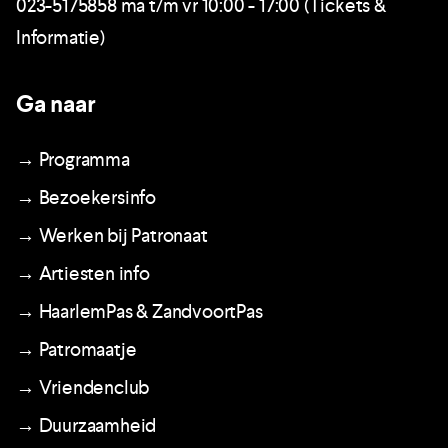
023-5175858 ma t/m vr 10:00 - 17:00 (Tickets &
Informatie)
Ga naar
→ Programma
→ Bezoekersinfo
→ Werken bij Patronaat
→ Artiesten info
→ HaarlemPas & ZandvoortPas
→ Patromaatje
→ Vriendenclub
→ Duurzaamheid