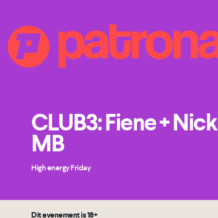
CLUB3: Fiene + Nick 
MB
High energy Friday
Dit evenement is 18+