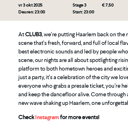
vr 3 okt 2025
Stage 3
€ 7,50
Deuren: 23:00
Start: 23:00
At
CLUB3
, we’re putting Haarlem back on the m
scene that’s fresh, forward, and full of local f
best electronic sounds and led by people who 
scene, our nights are all about spotlighting risi
platform to both hometown heroes and exciting
just a party, it’s a celebration of the city we lov
everyone who grabs a presale ticket, you’re he
and keep the dancefloor alive. Come through a
new wave shaking up Haarlem, one unforgettabl
Check
Instagram
for more events!