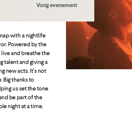
Vorig evenement
ap with a nightlife
lavor. Powered by the
live and breathe the
ng talent and giving a
 new acts. It’s not
e. Big thanks to
lping us set the tone
nd be part of the
e night at a time.