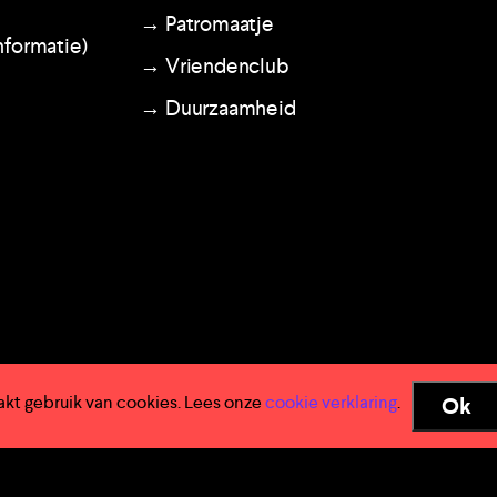
→ Patromaatje
nformatie)
→ Vriendenclub
→ Duurzaamheid
akt gebruik van cookies. Lees onze
cookie verklaring
.
Ok
n