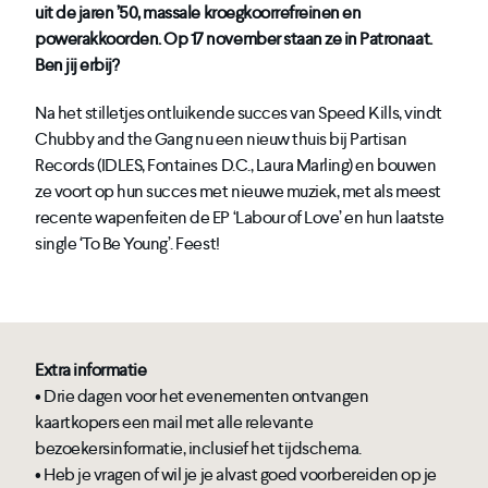
uit de jaren ’50, massale kroegkoorrefreinen en
powerakkoorden. Op 17 november staan ze in Patronaat.
Ben jij erbij?
Na het stilletjes ontluikende succes van Speed Kills, vindt
Chubby and the Gang nu een nieuw thuis bij Partisan
Records (IDLES, Fontaines D.C., Laura Marling) en bouwen
ze voort op hun succes met nieuwe muziek, met als meest
recente wapenfeiten de EP ‘Labour of Love’ en hun laatste
single ‘To Be Young’. Feest!
Extra informatie
• Drie dagen voor het evenementen ontvangen
kaartkopers een mail met alle relevante
bezoekersinformatie, inclusief het tijdschema.
• Heb je vragen of wil je je alvast goed voorbereiden op je