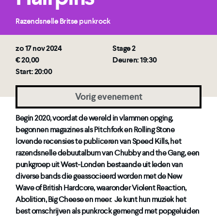
Razendsnelle Britse punkrock
zo 17 nov 2024
Stage 2
€ 20,00
Deuren: 19:30
Start: 20:00
Vorig evenement
Begin 2020, voordat de wereld in vlammen opging,
begonnen magazines als Pitchfork en Rolling Stone
lovende recensies te publiceren van Speed Kills, het
razendsnelle debuutalbum van Chubby and the Gang, een
punkgroep uit West-Londen bestaande uit leden van
diverse bands die geassocieerd worden met de New
Wave of British Hardcore, waaronder Violent Reaction,
Abolition, Big Cheese en meer. Je kunt hun muziek het
best omschrijven als punkrock gemengd met popgeluiden