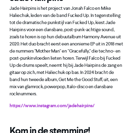
Jade Hairpins is het project van Jonah Falco en Mike
Haliechuk, leden van de band Fucked Up. In tegenstelling
tot de dramatische punkstijl van Fucked Up, kiest Jade
Hairpins voor een dansbare, post-punk-achtige sound,
zoals te horen is op hun debuutalbum Harmony Avenue uit
2020. Het duo bracht eerst een anonieme EP uit in 2018 met
de nummers "Mother Man" en "Gracefully," die techno- en
post-punkinvloeden lieten horen. Terwijl Falco bij Fucked
Up de drums speelt, neemt hij bij Jade Hairpins de zang en
gitaar op zich, met Haliechuk op bas. In 2024 bracht de
band hun tweede album, Get Me the Good Stuff, uit, een
mix van glamrock, powerpop, Italo-disco en dansbare
rocknummers.
https://www.instagram.com/jadehairpins/
Kom in de stemming!