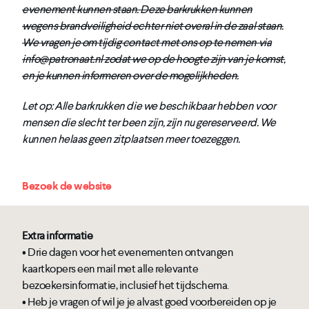
evenement kunnen staan. Deze barkrukken kunnen
wegens brandveiligheid echter niet overal in de zaal staan.
We vragen je om tijdig contact met ons op te nemen via
info@patronaat.nl zodat we op de hoogte zijn van je komst,
en je kunnen informeren over de mogelijkheden.
Let op: Alle barkrukken die we beschikbaar hebben voor
mensen die slecht ter been zijn, zijn nu gereserveerd. We
kunnen helaas geen zitplaatsen meer toezeggen.
Bezoek de website
Extra informatie
• Drie dagen voor het evenementen ontvangen
kaartkopers een mail met alle relevante
bezoekersinformatie, inclusief het tijdschema.
• Heb je vragen of wil je je alvast goed voorbereiden op je