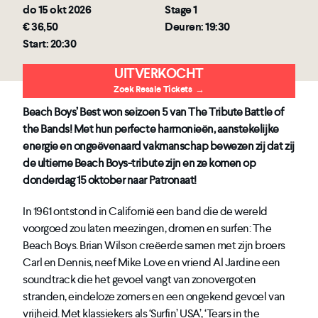
do 15 okt 2026
Stage 1
€ 36,50
Deuren: 19:30
Start: 20:30
UITVERKOCHT
Zoek Resale Tickets
→
Beach Boys’ Best won seizoen 5 van The Tribute Battle of
the Bands! Met hun perfecte harmonieën, aanstekelijke
energie en ongeëvenaard vakmanschap bewezen zij dat zij
de ultieme Beach Boys-tribute zijn en ze komen op
donderdag 15 oktober naar Patronaat!
In 1961 ontstond in Californië een band die de wereld
voorgoed zou laten meezingen, dromen en surfen: The
Beach Boys. Brian Wilson creëerde samen met zijn broers
Carl en Dennis, neef Mike Love en vriend Al Jardine een
soundtrack die het gevoel vangt van zonovergoten
stranden, eindeloze zomers en een ongekend gevoel van
vrijheid. Met klassiekers als ‘Surfin’ USA’, ‘Tears in the