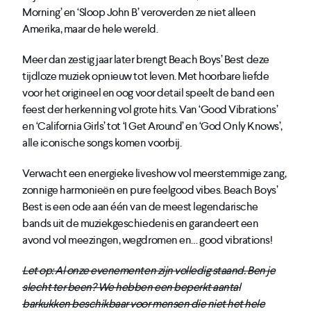
Morning’ en ‘Sloop John B’ veroverden ze niet alleen
Amerika, maar de hele wereld.
Meer dan zestig jaar later brengt Beach Boys’ Best deze
tijdloze muziek opnieuw tot leven. Met hoorbare liefde
voor het origineel en oog voor detail speelt de band een
feest der herkenning vol grote hits. Van ‘Good Vibrations’
en ‘California Girls’ tot ‘I Get Around’ en ‘God Only Knows’,
alle iconische songs komen voorbij.
Verwacht een energieke liveshow vol meerstemmige zang,
zonnige harmonieën en pure feelgood vibes. Beach Boys’
Best is een ode aan één van de meest legendarische
bands uit de muziekgeschiedenis en garandeert een
avond vol meezingen, wegdromen en… good vibrations!
Let op: Al onze evenementen zijn volledig staand. Ben je
slecht ter been? We hebben een beperkt aantal
barkukken beschikbaar voor mensen die niet het hele