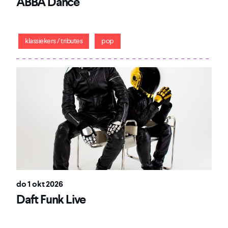
ABBA Dance
Laat ABBA opleven als nergens anders!
klassiekers / tributes
pop
do 1 okt 2026
Daft Funk Live
Daft Punk komt weer tot leven bij deze live ode