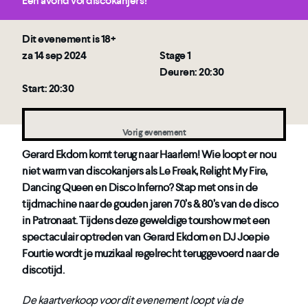
Een avond vol discokanjers!
Dit evenement is 18+
za 14 sep 2024
Stage 1
Deuren: 20:30
Start: 20:30
Vorig evenement
Gerard Ekdom komt terug naar Haarlem! Wie loopt er nou
niet warm van discokanjers als Le Freak, Relight My Fire,
Dancing Queen en Disco Inferno? Stap met ons in de
tijdmachine naar de gouden jaren 70’s & 80’s van de disco
in Patronaat. Tijdens deze geweldige tourshow met een
spectaculair optreden van Gerard Ekdom en DJ Joepie
Fourtie wordt je muzikaal regelrecht teruggevoerd naar de
discotijd.
De kaartverkoop voor dit evenement loopt via de