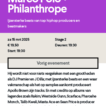
Philanthrope
Ijzersterke beats van top hiphop producers en
beatmakers
za 15 mrt 2025
Stage 2
€ 19,50
Deuren: 19:30
Start: 19:30
Vorig evenement
Hij wordt niet voor niets vergeleken met een grootheden
als DJ Premier en J Dilla; met ijzersterke beats en een waar
vakmanschap als het op samples aankomt produceert
Apollo Brown zijn tracks. En met credits op albums van
legendes zoals Rakim, Westside Gunn, Scarface, Pharoahe
Monch, Talib Kweli, Masta Ace en Sean Price is producer