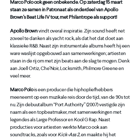
Marco Polo ook geen onbekende. Op zaterdag 15 maart
staan ze samen in Patronaat als onderdeel van Apollo
Brown’s Beat Life IV tour, met Philantrope als support!
Apollo Brown
vindt overal inspiratie. Zijn sound heeft net
zoveel te danken als yacht rock, als dat het dat doet aan
klassieke R&B. Naast zijn instrumentale albums heeft hij een
ware waslijst opgebouwd aan samenwerkingen; artiesten
staan in de rij om met zijn beats aan de slag te mogen. Denk
aan Joell Ortiz, Che’Noir, Locksmith, Philmore Greene en
veel meer.
Marco Polo
is een producer die hiphopliefhebbers
meeneemt op een muzikale reis door de tijd, van de 90s tot
nu. Zijn debuutalbum “Port Authority” (2007) vestigde zijn
naam als een topbeatmaker, met samenwerkingen met
legendes als Large Professor en Kool G Rap. Naast
producties voor artiesten werkte Marco ook aan
soundtracks, zoals voor
Kick-Ass 2
, en maakte hij het