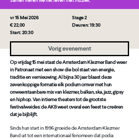
Samen vieren we het leven met muziek.
vr 15 Mei 2026
Stage 2
€ 22,00
Deuren: 19:30
Start: 20:30
Vorig evenement
Op vrijdag 15 mei staat de Amsterdam Klezmer Band weer
in Patronaat met een show die bol staat van energie,
traditie en vernieuwing. Al bijna 30 jaar blaast deze
zevenkoppige formatie elk podium omver met hun
onweerstaanbare mix van klezmer, balkan, ska, jazz, gipsy
en hiphop. Van intieme theaters tot de grootste
festivalweides: de AKB weet overal een feest te creëren
dat je bijblijft.
Sinds hun start in 1996 groeide de Amsterdam Klezmer
Band uit tot een internationaal fenomeen dat podia