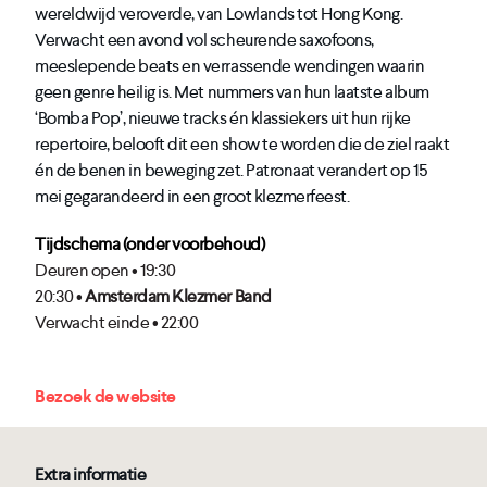
wereldwijd veroverde, van Lowlands tot Hong Kong.
Verwacht een avond vol scheurende saxofoons,
meeslepende beats en verrassende wendingen waarin
geen genre heilig is. Met nummers van hun laatste album
‘Bomba Pop’, nieuwe tracks én klassiekers uit hun rijke
repertoire, belooft dit een show te worden die de ziel raakt
én de benen in beweging zet. Patronaat verandert op 15
mei gegarandeerd in een groot klezmerfeest.
Tijdschema (onder voorbehoud)
Deuren open • 19:30
20:30 •
Amsterdam Klezmer Band
Verwacht einde • 22:00
Bezoek de website
Extra informatie