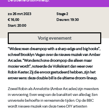
De ultieme droom-lineup.
zo 26 mrt 2023
Stage 2
€ 16,00
Deuren: 19:30
Start: 20:00
Vorig evenement
“Widescreen dreampop with a sharp edge and big hooks”,
schreef Brooklyn Vegan over de nieuwe muziek van Amber
Arcades. “Wonderschone droompop die alleen maar
mooier wordt”, noteerde de Volkskrant dan weer over
Robin Kester. Zij die ervoor gestudeerd hebben, zijn het
erover eens: deze double bill is de ultieme droom-lineup.
Zowel Robin als Annelotte (Amber Arcades) zijn meesters
in vervoering. Even weg van de banaliteit van alledag. Een
universele behoefte in verwarrende tijden. Op de BBC
wordt nieuwe muziek van deze twee DIY artiesten